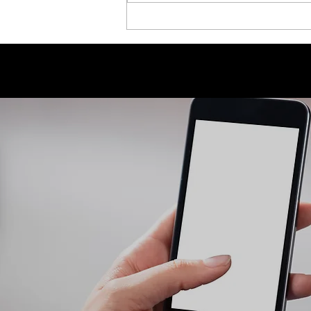
うございます。 「手相メール占
い」におきまして年末年始期間の
申込受付を一時休止致します。ご
希望のお客様にはご不便をおかけ
致しますが何卒ご理解の程よろし
くお願い申し上げます。 --------
------------------------------
【 メール占い 】 -------------
---------------------