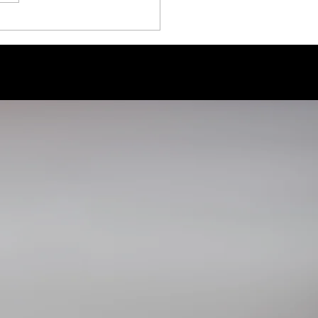
ーが加わりました。 リピー
のお客様より多くのご要望を
していた内容を盛り込んだ新
ンが遂に登場です！
ew】手相オンライン鑑
価格：￥2.200-（鑑定時間
...