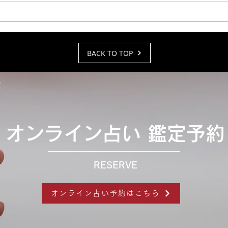
うございます。 「オンライン占
ニュ
い」にてご利用いただける
ター
Microsoft社の通信アプリSkype
頂戴
の提供終了に伴い 弊社内システ
プラ
BACK TO TOP
ム移行期間は、オンライン占いの
【N
受付を休止致します。...
定 
10分）
オンライン占い 鑑定予約
RESERVE
オンライン占い予約はこちら