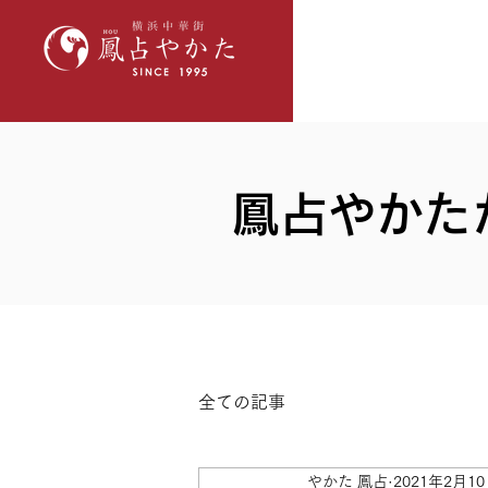
​鳳占やか
全ての記事
やかた 鳳占
2021年2月1