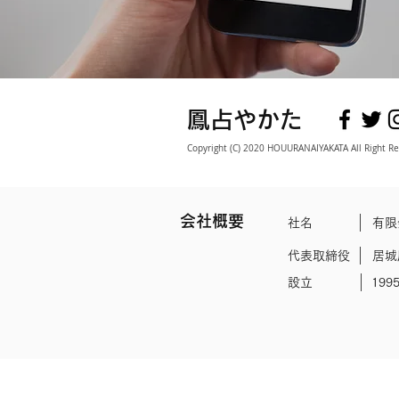
鳳占やかた
Copyright (C) 2020 HOUURANAIYAKATA All Right Re
会社概要
社名
有限
代表取締役
居城
設立
199