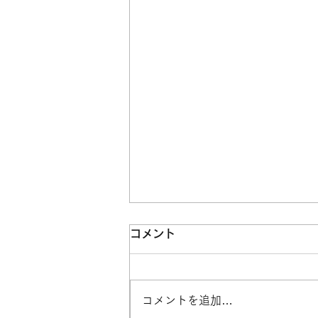
【年末年始休止期間のお知ら
コメント
せ】
日頃より鳳占やかた オンライン
コメントを追加…
占いをご愛好下さり誠にありがと